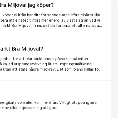
Bra Miljöval jag köper?
öper el ifrån har ditt förtroende att tillföra elnätet lika
era att elnätet tillförs mer energi av visst slag än vad vi
 märkt Bra Miljöval, finns det därför bara ett alternativ: att
rgi som skall finnas i elnätet, detta är konsumentmakt.
ängden mindre miljöanpassad energi med motsvarande
all utvinnas. Du kan även jämföra det nordiska elsystemet
al hål där vattnet strilar ut (energikonsumenter) och
ärkt Bra Miljöval?
 bäckvatten och smutsigt avloppsvatten. Det är du som
h jobbar för att elproduktionens påverkan på miljön
så kallad ursprungsmärkning är att ursprungsmärkning
 utan att ställa några miljökrav. Det som ibland kallas för
När du väljer el märkt Bra Miljöval går dessutom pengar
parera miljöskador och minska elanvändningen genom
nergikälla som elen kommer ifrån. Viktigt att poängtera
krav eller miljömärkning att göra.