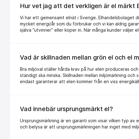
Hur vet jag att det verkligen är el märkt 
Vi har ett gemensamt elnät i Sverige. Elhandelsbolaget du k
mycket energi/år som du förbrukar och vi kan aldrig garant
själva ”utvinner” eller köper in. När många kunder väljer el
utvinna mer av den varan. Ditt val påverkar alltså den ene
Varje gång någon väljer el märkt Bra Miljöval minskar m
mängd. Du bestämmer själv hur den energi du vill köpa sk
med en vattentunna: En vattentunna (elnätet) har ett ant
Vad är skillnaden mellan grön el och el m
några slangar som fyller på (energileverantör) med rent
bestämmer vilket vatten som tunnan bör fyllas med.
Bra miljöval ställer hårda krav på hur elen produceras oc
ständigt ska minska. Skillnaden mellan miljömärkning och 
endast garanterar att elen kommer från en viss energikälla
’grön el’ är oftast bara detsamma som ursprungsmärkt el. 
för varje såld kilowattimme till olika projekt för att re
energieffektivisering.
Vad innebär ursprungsmärkt el?
Ursprungsmärkning är en garanti som visar vilken typ av e
och belysa är att ursprungsmärkningen har inget med miljö