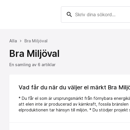
search
Alla
Bra Miljöval
keyboard_arrow_right
Bra Miljöval
En samling av 6 artiklar
Vad får du när du väljer el märkt Bra Milj
* Du får el som är ursprungsmärkt från förnybara energikällor som vatten-, vind- och s
att elen inte är producerad av kärnkraft, fossila bränslen eller ny vattenkraft. * Du ställer krav på att den förnybara
elproduktionen tar hänsyn till miljön. * Du stödjer projekt som återställer ekosystem och som förebygger skadlig
miljöpåverkan. * Du stödjer elproduktion som har låg klimatpåverkan. * Du stödjer elproduktion som tar hänsyn till
biologisk mångfald.