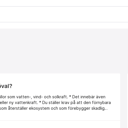
öval?
olkraft. * Det innebär även