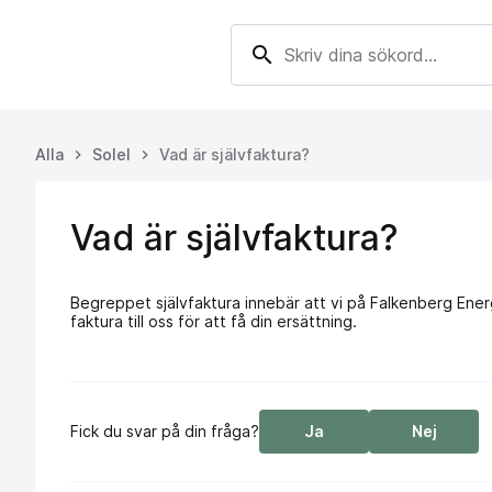
search
Alla
Solel
Vad är självfaktura?
keyboard_arrow_right
keyboard_arrow_right
Vad är självfaktura?
Begreppet självfaktura innebär att vi på Falkenberg Energ
faktura till oss för att få din ersättning.
Fick du svar på din fråga?
Ja
Nej