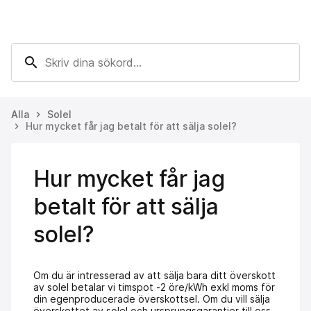
search
Alla
Solel
keyboard_arrow_right
Hur mycket får jag betalt för att sälja solel?
keyboard_arrow_right
Hur mycket får jag
betalt för att sälja
solel?
Om du är intresserad av att sälja bara ditt överskott
av solel betalar vi timspot -2 öre/kWh exkl moms för
din egenproducerade överskottsel. Om du vill sälja
överskottet av solel och ursprungsgarantier till oss