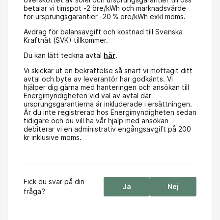
betalar vi timspot -2 öre/kWh och marknadsvärde
för ursprungsgarantier -20 % öre/kWh exkl moms.
Avdrag för balansavgift och kostnad till Svenska
Kraftnät (SVK) tillkommer.
Du kan lätt teckna avtal
här
.
Vi skickar ut en bekräftelse så snart vi mottagit ditt
avtal och byte av leverantör har godkänts. Vi
hjälper dig gärna med hanteringen och ansökan till
Energimyndigheten vid val av avtal där
ursprungsgarantierna är inkluderade i ersättningen.
Är du inte registrerad hos Energimyndigheten sedan
tidigare och du vill ha vår hjälp med ansökan
debiterar vi en administrativ engångsavgift på 200
kr inklusive moms.
Fick du svar på din
Ja
Nej
fråga?